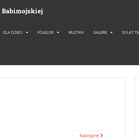
 Babimojskiej
DLA DZIECI
FOLKLOR
MUZYKA
GALERIE
50 LAT T
Następne