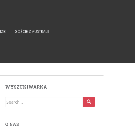
MZB
GOŚCIE Z AUSTRALII
WYSZUKIWARKA
Search
for:
O NAS